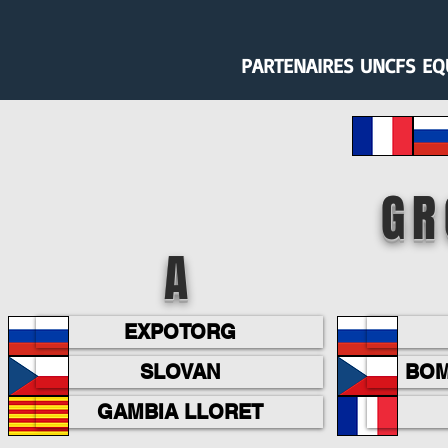
PARTENAIRES UNCFS EQ
GR
A
EXPOTORG
SLOVAN
BOM
GAMBIA LLORET